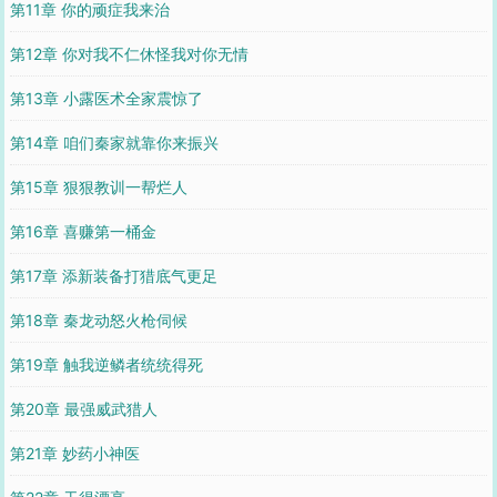
第11章 你的顽症我来治
第12章 你对我不仁休怪我对你无情
第13章 小露医术全家震惊了
第14章 咱们秦家就靠你来振兴
第15章 狠狠教训一帮烂人
第16章 喜赚第一桶金
第17章 添新装备打猎底气更足
第18章 秦龙动怒火枪伺候
第19章 触我逆鳞者统统得死
第20章 最强威武猎人
第21章 妙药小神医