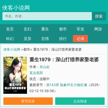
侠客小说网
搜索
首页
玄幻
重生
都市
军史
网游
科幻
灵异
言情
排行
记录
侠客小说网
>都市> 重生1979：深山打猎养家娶老婆
重生1979：深山打猎养家娶老婆
作者：
东山起
直达底部
状态：连载中
最新章节：
第143章 险象环生力挽狂澜
（2025-
02-12 15:39:36）
章节目录
点击阅读