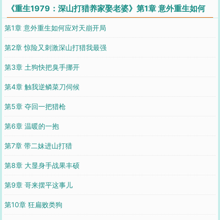
《重生1979：深山打猎养家娶老婆》第1章 意外重生如何
应对天崩开局
第1章 意外重生如何应对天崩开局
第2章 惊险又刺激深山打猎我最强
第3章 土狗快把臭手挪开
第4章 触我逆鳞菜刀伺候
第5章 夺回一把猎枪
第6章 温暖的一抱
第7章 带二妹进山打猎
第8章 大显身手战果丰硕
第9章 哥来摆平这事儿
第10章 狂扁败类狗