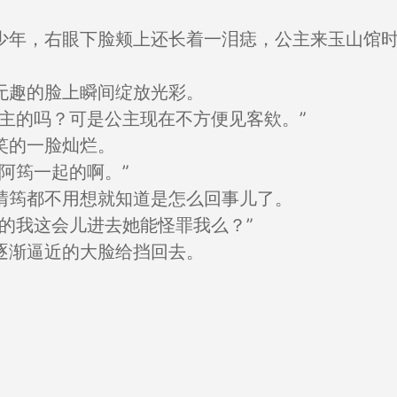
少年，右眼下脸颊上还长着一泪痣，公主来玉山馆
无趣的脸上瞬间绽放光彩。
主的吗？可是公主现在不方便见客欸。”
笑的一脸灿烂。
阿筠一起的啊。”
晴筠都不用想就知道是怎么回事儿了。
的我这会儿进去她能怪罪我么？”
逐渐逼近的大脸给挡回去。