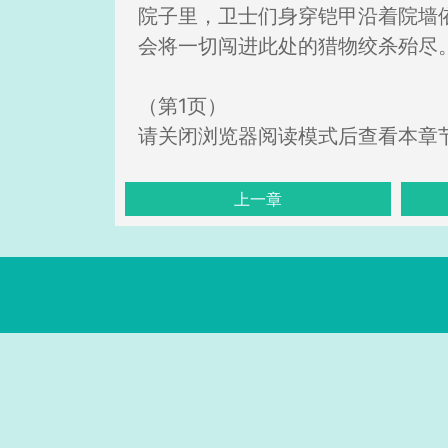
院子里，卫士们身穿铠甲沿着院墙
会将一切闯进此处的猎物绞杀殆尽
（第1页）
请关闭浏览器阅读模式后查看本章
上一章