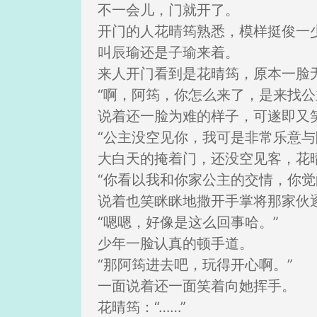
不一会儿，门就开了。
开门的人花晴筠熟悉，模样挺俊一
叫辰瑜还是子瑜来着。
来人开门看到是花晴筠，原本一脸
“啊，阿筠，你怎么来了，是来找公
说着还一脸为难的样子，可遂即又
“公主没空见你，我可是非常乐意与
大白天的掩着门，还没空见客，花
“你看以我和你家公主的交情，你觉
说着也笑眯眯地撒开手掌将那家伙
“嗯嗯，好像是这么回事哈。”
少年一脸认真的顿手道。
“那阿筠进去吧，玩得开心啊。”
一面说着还一面笑着向她挥手。
花晴筠：“……”