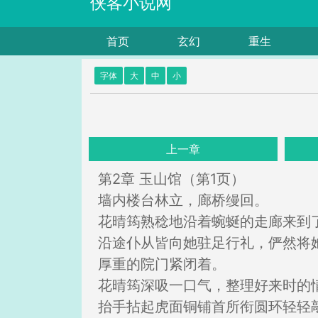
侠客小说网
首页
玄幻
重生
字体
大
中
小
上一章
第2章 玉山馆（第1页）
墙内楼台林立，廊桥缦回。
花晴筠熟稔地沿着蜿蜒的走廊来到
沿途仆从皆向她驻足行礼，俨然将
厚重的院门紧闭着。
花晴筠深吸一口气，整理好来时的
抬手拈起虎面铜铺首所衔圆环轻轻