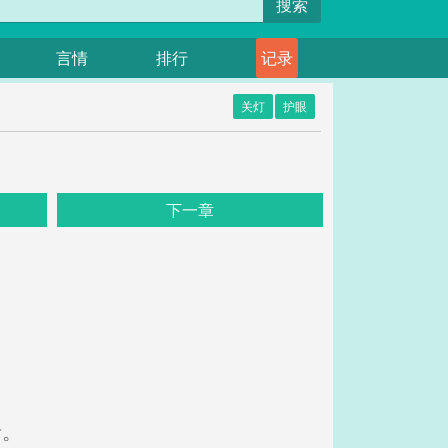
搜索
言情
排行
记录
关灯
护眼
下一章
音。