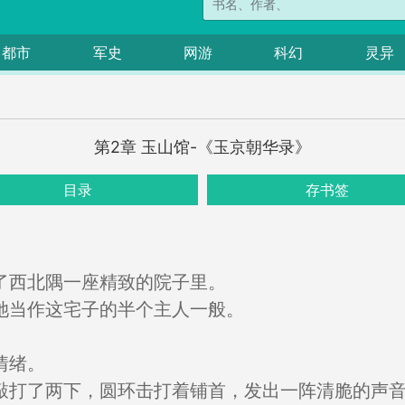
都市
军史
网游
科幻
灵异
第2章 玉山馆-《玉京朝华录》
目录
存书签
了西北隅一座精致的院子里。
她当作这宅子的半个主人一般。
情绪。
敲打了两下，圆环击打着铺首，发出一阵清脆的声