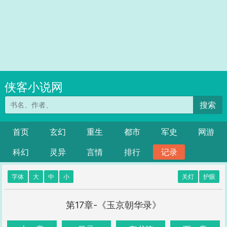
侠客小说网
搜索
首页
玄幻
重生
都市
军史
网游
科幻
灵异
言情
排行
记录
字体
大
中
小
关灯
护眼
第17章-《玉京朝华录》