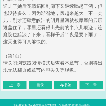
送走了她后花晴筠回到廊下又继续喝起了酒，但
也没待多久，因为渐渐地，风越来越大，不一会
儿，刚才还肆意皎洁的明月星河就被厚厚的云层
遮盖住了，哪里还看得出先前的半点儿痕迹，连
庭院也黯淡了下来，看样子后半夜是要下雨了，
这天变得可真够快的。
（第1页）
请关闭浏览器阅读模式后查看本章节，否则将出
现无法翻页或章节内容丢失等现象。
上一章
目录
存书签
下一章
本站所有收录的内容均来自互联网，如有侵权我们将尽快删除。