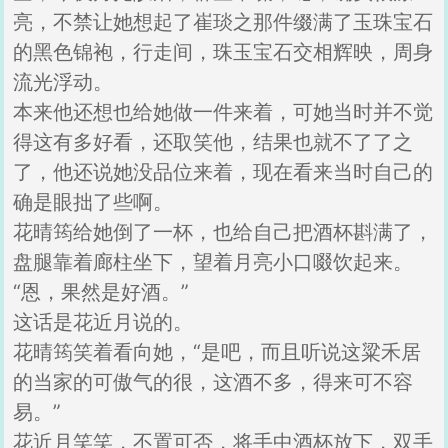
亮，不禁让她想起了崔琰之那件缀满了玉珠宝石
的黑色锦袍，行走间，珠玉宝石交相辉映，周身
流光浮动。
本来他还想也给她做一件来着，可她当时并不觉
得这有多好看，还取笑他，结果也就不了了之
了，他还说她没品位来着，现在看来当时自己的
确是眼拙了些啊。
花晴筠给她倒了一杯，也给自己把酒杯斟满了，
盘腿靠着廊柱坐下，望着月亮小口啜饮起来。
“恩，果然是好酒。”
这话是花近月说的。
花晴筠笑着看向她，“是吧，而且听说这粱禾居
的当家的可傲气的很，这酒不多，得来可不容
易。”
花近月笑笑，不置可否，将手中酒杯放下，双手