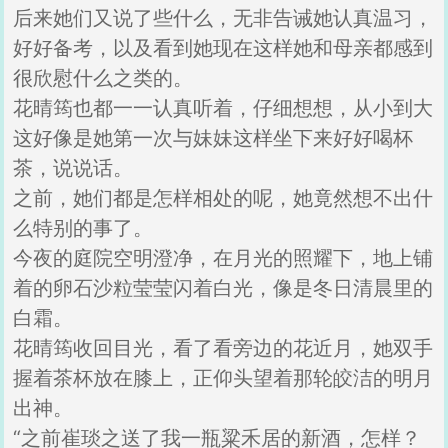
后来她们又说了些什么，无非告诫她认真温习，
好好备考，以及看到她现在这样她和母亲都感到
很欣慰什么之类的。
花晴筠也都一一认真听着，仔细想想，从小到大
这好像是她第一次与妹妹这样坐下来好好喝杯
茶，说说话。
之前，她们都是怎样相处的呢，她竟然想不出什
么特别的事了。
今夜的庭院空明澄净，在月光的照耀下，地上铺
着的卵石沙粒莹莹闪着白光，像是冬日清晨里的
白霜。
花晴筠收回目光，看了看旁边的花近月，她双手
握着茶杯放在膝上，正仰头望着那轮皎洁的明月
出神。
“之前崔琰之送了我一瓶粱禾居的新酒，怎样？