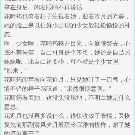
撑在身后，闭着眼睛不再说话。
花晴筠也倚着柱子注视着她，迎着冷月的光辉，
她的脸上是以往鲜少出现的少女般轻松愉悦的神
态。
啊，少女啊，花晴筠移开目光，向庭院瞥去，心
底不禁失笑，自己可真是个笨蛋，她还是自己的
妹妹呢，比自己还要小，可不就是个少女吗。
“原来，”
花晴筠闻声看向花近月，只见她吁了一口气，心
情不错的样子感叹道，“果然很惬意啊。”
花晴筠看着她，这没头没尾地，不明白她是什么
意思。
花近月也没再多说什么，很快收敛了表情，又恢
复先前那副清风霁月般疏冷寂雅的模样，谢了她
的酒就离开了。