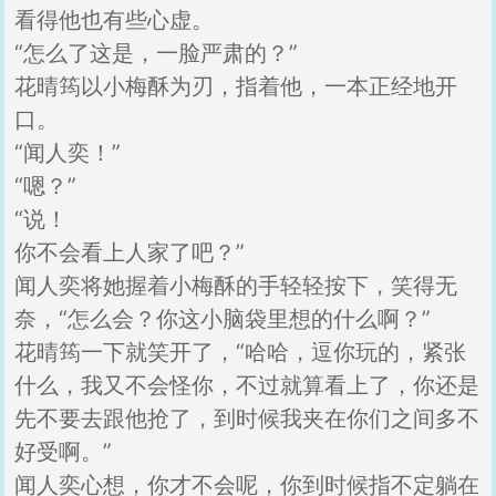
看得他也有些心虚。
“怎么了这是，一脸严肃的？”
花晴筠以小梅酥为刃，指着他，一本正经地开
口。
“闻人奕！”
“嗯？”
“说！
你不会看上人家了吧？”
闻人奕将她握着小梅酥的手轻轻按下，笑得无
奈，“怎么会？你这小脑袋里想的什么啊？”
花晴筠一下就笑开了，“哈哈，逗你玩的，紧张
什么，我又不会怪你，不过就算看上了，你还是
先不要去跟他抢了，到时候我夹在你们之间多不
好受啊。”
闻人奕心想，你才不会呢，你到时候指不定躺在