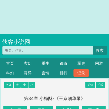
侠客小说网
搜索
首页
玄幻
重生
都市
军史
网游
科幻
灵异
言情
排行
记录
字体
大
中
小
关灯
护眼
第34章 小梅酥-《玉京朝华录》