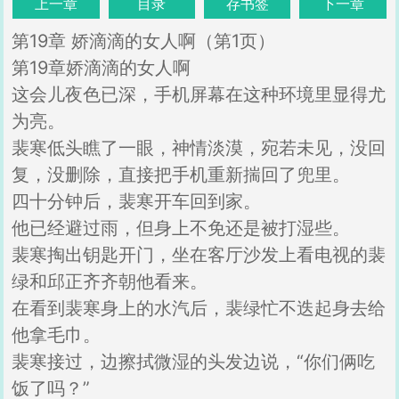
上一章
目录
存书签
下一章
第19章 娇滴滴的女人啊（第1页）
第19章娇滴滴的女人啊
这会儿夜色已深，手机屏幕在这种环境里显得尤
为亮。
裴寒低头瞧了一眼，神情淡漠，宛若未见，没回
复，没删除，直接把手机重新揣回了兜里。
四十分钟后，裴寒开车回到家。
他已经避过雨，但身上不免还是被打湿些。
裴寒掏出钥匙开门，坐在客厅沙发上看电视的裴
绿和邱正齐齐朝他看来。
在看到裴寒身上的水汽后，裴绿忙不迭起身去给
他拿毛巾。
裴寒接过，边擦拭微湿的头发边说，“你们俩吃
饭了吗？”