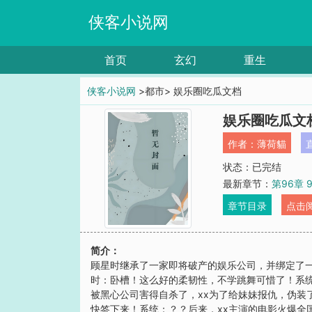
侠客小说网
首页
玄幻
重生
侠客小说网
>都市> 娱乐圈吃瓜文档
娱乐圈吃瓜文
作者：
薄荷貓
状态：已完结
最新章节：
第96章 
章节目录
点击
简介：
顾星时继承了一家即将破产的娱乐公司，并绑定了一
时：卧槽！这么好的柔韧性，不学跳舞可惜了！系统
被黑心公司害得自杀了，xx为了给妹妹报仇，伪
快签下来！系统：？？后来，xx主演的电影火爆全