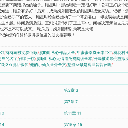
还想要下药毁掉她的嗓子。顾星时：那她唱歌一定很好听！公司正好缺个
我知道，顾总有多好！后来，成为娱乐圈教父的顾星时接受采访。记者：
了保护自己手下的艺人，顾星时给自己虚构了一个幕后靠山，却被误会成是
风生水起。绯闻愈演愈烈。直到消息传到了正主耳中。闻樾决定亲自去见
也不是不可以成真。 吃瓜后，娱乐圈都以为我是大佬
忘记向您QQ群和微博微信里的朋友推荐哦！
XT
/
绵绵词枝免费阅读
/
虞昭叶从心作品大全
/
甜蜜蜜秦岚全本TXT
/
桃花村
周辞的名字
/
作者张桃
/
虞昭叶从心无情道免费阅读全本
/
开局被退婚完整版
1对3双胞胎叔侄
/
他的小仙女番外全文
/
慈航圣母是观世音菩萨吗
/
第3章 3
6
第7章 7
10
第11章 11
14
第15章 15