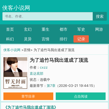
侠客小说网
搜索
首页
玄幻
重生
都市
军史
网游
科幻
灵异
言情
排行
记录
侠客小说网
>言情> 为了追竹马我出道成了顶流
为了追竹马我出道成了顶流
作者：
cxzz
直达底部
状态：连载中
最新章节：
第7章
（2026-03-21 19:44:15）
章节目录
点击阅读
《为了追竹马我出道成了顶流》