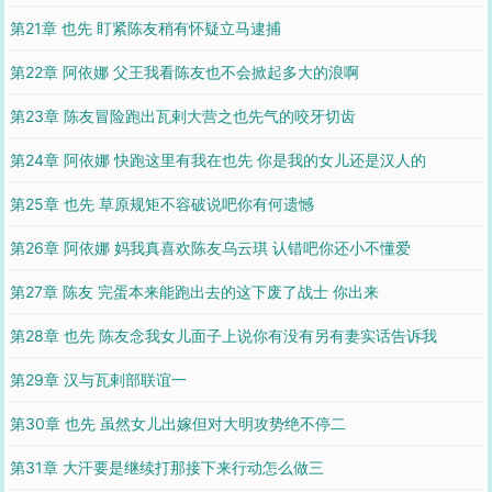
第21章 也先 盯紧陈友稍有怀疑立马逮捕
第22章 阿依娜 父王我看陈友也不会掀起多大的浪啊
第23章 陈友冒险跑出瓦剌大营之也先气的咬牙切齿
第24章 阿依娜 快跑这里有我在也先 你是我的女儿还是汉人的
第25章 也先 草原规矩不容破说吧你有何遗憾
第26章 阿依娜 妈我真喜欢陈友乌云琪 认错吧你还小不懂爱
第27章 陈友 完蛋本来能跑出去的这下废了战士 你出来
第28章 也先 陈友念我女儿面子上说你有没有另有妻实话告诉我
第29章 汉与瓦剌部联谊一
第30章 也先 虽然女儿出嫁但对大明攻势绝不停二
第31章 大汗要是继续打那接下来行动怎么做三