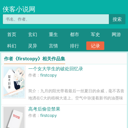
侠客小说网
搜索
首页
玄幻
重生
都市
军史
网游
科幻
灵异
言情
排行
记录
作者《firstcopy》相关作品集
一个女大学生的破处回忆录
作者：
firstcopy
简介：九月的阳光带着最后一丝夏日的余威，毫不吝啬
地洒在C大的梧桐大道上。空气中弥漫着新书的油墨味
泥土的芬芳，还有无数年轻身体蒸腾出的混杂着汗水与
高考后偷尝禁果
荷尔蒙的青春气息。我叫苏晓晓，拖着一个几乎和我等
作者：
firstcopy
高的巨大行李箱，站在写着欢迎新同学的红...