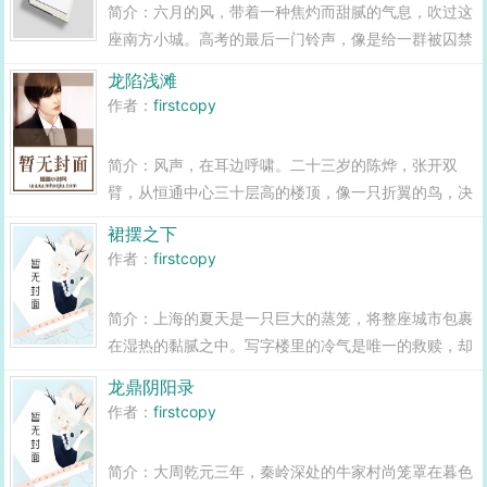
简介：六月的风，带着一种焦灼而甜腻的气息，吹过这
座南方小城。高考的最后一门铃声，像是给一群被囚禁
了三年的鸟儿打开了牢笼。王小敏走出考场的那一刻，
龙陷浅滩
感觉脚下的地面都有些不真实。阳光刺得她眯起了眼
作者：
firstcopy
睛，耳边是鼎沸的人声和车辆的鸣笛，但这一切仿佛
都...
简介：风声，在耳边呼啸。二十三岁的陈烨，张开双
臂，从恒通中心三十层高的楼顶，像一只折翼的鸟，决
绝地坠落。地面上的人群，变成了密密麻麻的惊恐的蚂
裙摆之下
蚁。他甚至能看到几个月前，自己踌躇满志地走进这座
作者：
firstcopy
大厦，与投资人夸夸其谈...
简介：上海的夏天是一只巨大的蒸笼，将整座城市包裹
在湿热的黏腻之中。写字楼里的冷气是唯一的救赎，却
也像一道无形的墙，隔绝了外界的喧嚣与真实。陈宇就
龙鼎阴阳录
是这道墙内的一个普通IT工程师，每天对着闪烁的代
作者：
firstcopy
码，构建着虚拟的世界，而他自己的世界，却在不知...
简介：大周乾元三年，秦岭深处的牛家村尚笼罩在暮色